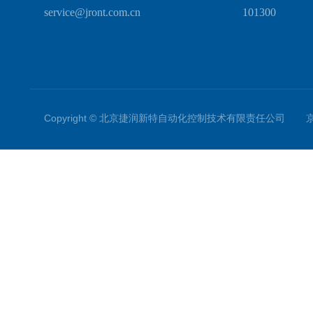
service@jront.com.cn
101300
Copyright © 北京捷润新特自动化控制技术有限责任公司
京