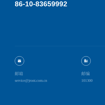
86-10-83659992
邮箱
邮编
service@jront.com.cn
101300