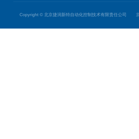
Copyright © 北京捷润新特自动化控制技术有限责任公司
京